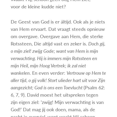
voor de kleine kudde niet?
De Geest van God is er áltijd. Ook als je niets
van Hem ervaart. Dat vraagt steeds opnieuw
om overgave. Overgave aan Hem, die sterke
Rotssteen, Die altijd vast en zeker is.
Doch gij,
o mijn ziel! zwijg Gode; want van Hem is mijn
verwachting. Hij is immers mijn Rotssteen en
mijn Heil, mijn Hoog Vertrek; ik zal niet
wankelen.
En even verder:
Vertrouw op Hem te
aller tijd, o gij volk! Stort ulieder hart uit voor Zijn
aangezicht; God is ons een Toevlucht
(Psalm 62:
6, 7, 9). David moest het uitspreken tegen
zijn eigen ziel: ‘zwijg! Mijn verwachting is van
God!’ Dat mag jij ook doen, mama, als de
nacht je overviel, want waakt Hij schoon