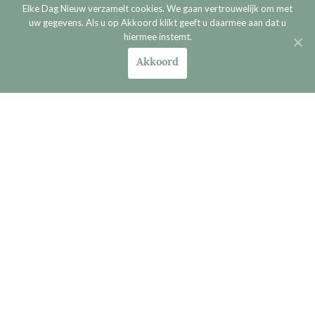
Elke Dag Nieuw verzamelt cookies. We gaan vertrouwelijk om met
uw gegevens. Als u op Akkoord klikt geeft u daarmee aan dat u
E-mail
*
hiermee instemt.
Akkoord
Site
Reactie
*