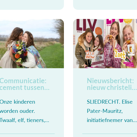
aanstaart. De blik in
jaar? We praten
de ogen is
samen ook over de
gedeprimeerd,
kinderen. Waarin
ontheemd. En dat is
zijn
precies zoals
Communicatie:
Nieuwsbericht:
cement tussen
nieuw christelij
ouder en kind.
tienermeidenm
agazine ‘Liv’
Onze kinderen
SLIEDRECHT. Elise
worden ouder.
Pater-Mauritz,
Twaalf, elf, tieners,
initiatiefnemer van
pubers. De tijd dat
het platform Elke