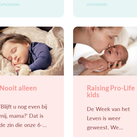
dingen opgelost
Dag Nieuw,
OPVOEDING
OPVOEDING
waren met kusjes op
presenteert
een knie, pleisters of
zaterdag het
een potje olvarit, is
christelijke
voorbij. En dat is
tienermeidenmagazi
goed.
ne Liv. Het magazin
richt zich op meiden
van 12 tot en met
16 jaar binnen
Nooit alleen
Raising Pro-Life
kids
‘Blijft u nog even bij
De Week van het
mij, mama?’ Dat is
Leven is weer
de zin die onze 6-
geweest. We
jarige dochter elke
hebben de