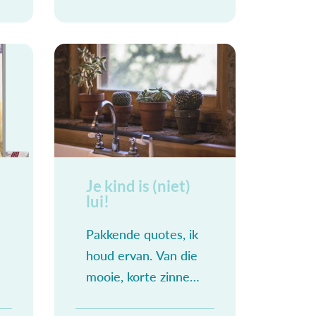
vandaag! Eerst die
enorme opdracht
van Nederlands,
dertig vragen… En
dan straks nog de
rep voor wiskunde;
Je kind is (niet)
k
lui!
Pakkende quotes, ik
houd ervan. Van die
mooie, korte zinnen
die inspirerend zijn