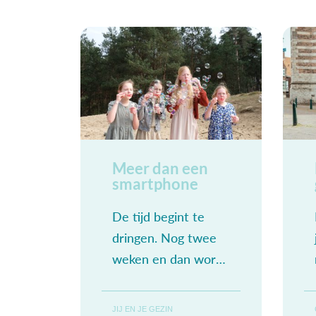
Meer dan een
smartphone
De tijd begint te
dringen. Nog twee
weken en dan wordt
het schooljaar
afgerond. Dan
JIJ EN JE GEZIN