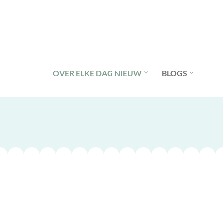
Ga
naar
de
inhoud
OVER ELKE DAG NIEUW
BLOGS