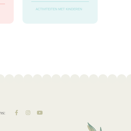
allerlei andere tinten
ACTIVITEITEN MET KINDEREN
herfst. Wat een
seizoen! Schoonheid
in vergankelijkheid.
Maar ook het
seizoen waarin hier
dagelijks wordt
ns: