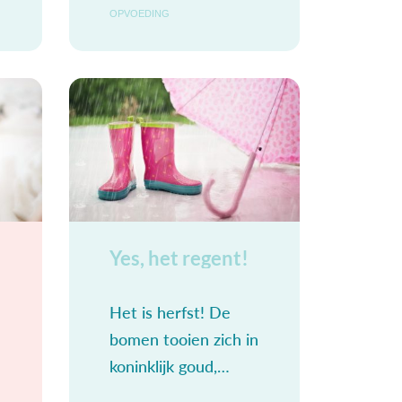
en die je op het
OPVOEDING
juiste moment
kunnen stimuleren.
Vroeger schreef ik
ze in mijn agenda,
e
Tegenwoordig
Yes, het regent!
Het is herfst! De
bomen tooien zich in
koninklijk goud,
karmozijnrood en