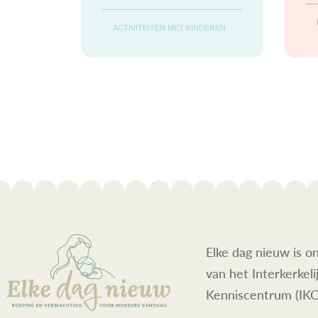
Waarom komt er
ACTIVITEITEN MET KINDEREN
niemand om haar te
helpen? Ze kan de
eenzaamheid niet
langer dragen. In
haar kamertje
Elke dag nieuw is o
van het Interkerkeli
Kenniscentrum (IKC