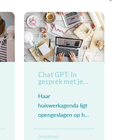
Chat GPT: In
gesprek met je
kind
Haar
huiswerkagenda ligt
opengeslagen op het
bureau. Ze zucht.
Wat is het veel
OPVOEDING