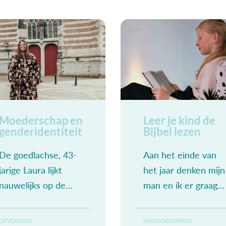
Moederschap en
Leer je kind de
genderidentiteit
Bijbel lezen
De goedlachse, 43-
Aan het einde van
jarige Laura lijkt
het jaar denken mijn
nauwelijks op de
man en ik er graag
man met baard die
samen over na: hoe
me op de foto
was het afgelopen
OPVOEDING
HUISGODSDIENST