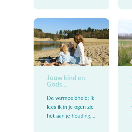
breekt de vakantie
aan en is het
basisschooltijdperk
voorbij. Wij moeten
een keuze maken,
maar
Jouw kind en
Gods
grondpersoneel
De vermoeidheid; ik
lees ik in je ogen zie
het aan je houding,
iets gebogen. En