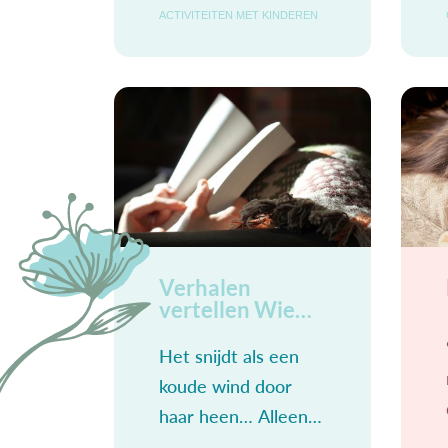
toch, je bent er
ACTIVITEITEN MET KINDEREN
weer, staat klaar
zoals elke dag bereid
om te geven,
Verhalen
vertellen Wie
God is
Het snijdt als een
koude wind door
haar heen… Alleen…
Maar waarom?