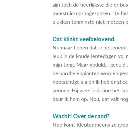
zijn toch de heerlijkste die er b
moestuin-op-hoge-poten. “Je heb
plukken tenminste niet meteen kl
Dat klinkt veelbelovend.
Nu maar hopen dat ik het goede 
leuk in de koude lentedagen vol 
mijn tong. Maar geduld… geduld… 
de aardbeienplanten worden gevor
nootachtige sla en ik heb er al e
genoeg. Hij weet ook hoe het komt
beur ik hem op. Nou, dat valt nog 
Wacht! Over de rand?
Hoe komt Kleuter ineens zo groot