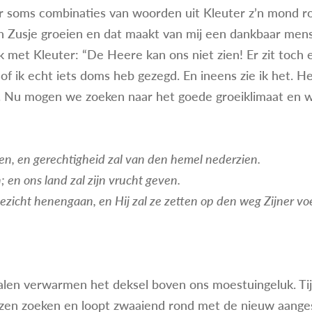
r soms combinaties van woorden uit Kleuter z’n mond ro
en Zusje groeien en dat maakt van mij een dankbaar mens 
k met Kleuter: “De Heere kan ons niet zien! Er zit toch 
sof ik echt iets doms heb gezegd. En ineens zie ik het. He
. Nu mogen we zoeken naar het goede groeiklimaat en 
ten, en gerechtigheid zal van den hemel nederzien.
en ons land zal zijn vrucht geven.
gezicht henengaan, en Hij zal ze zetten op den weg Zijner v
alen verwarmen het deksel boven ons moestuingeluk. Tij
arzen zoeken en loopt zwaaiend rond met de nieuw aanges