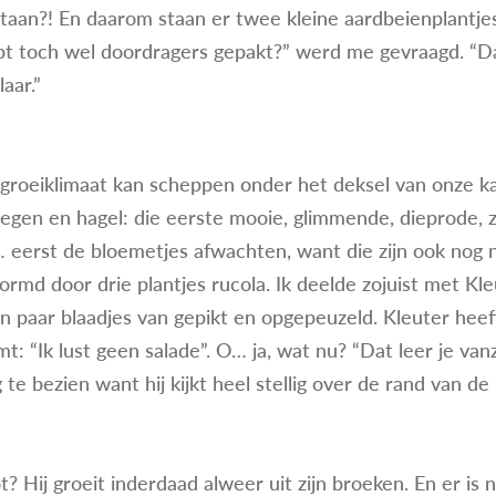
estaan?! En daarom staan er twee kleine aardbeienplantje
t toch wel doordragers gepakt?” werd me gevraagd. “D
aar.”
groeiklimaat kan scheppen onder het deksel van onze ka
regen en hagel: die eerste mooie, glimmende, dieprode, z
eerst de bloemetjes afwachten, want die zijn ook nog n
md door drie plantjes rucola. Ik deelde zojuist met Kle
en paar blaadjes van gepikt en opgepeuzeld. Kleuter heef
: “Ik lust geen salade”. O… ja, wat nu? “Dat leer je van
te bezien want hij kijkt heel stellig over de rand van de
? Hij groeit inderdaad alweer uit zijn broeken. En er is