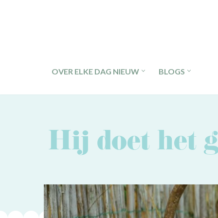
Ga
naar
de
inhoud
OVER ELKE DAG NIEUW
BLOGS
Hij doet het 