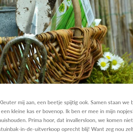
kt Kleuter mij aan, een beetje spijtig ook. Samen staan we
en kleine kas er bovenop. Ik ben er mee in mijn nopje
 huishouden. Prima hoor, dat invallersloon, we komen nie
uinbak-in-de-uitverkoop oprecht blij! Want zeg nou zelf: