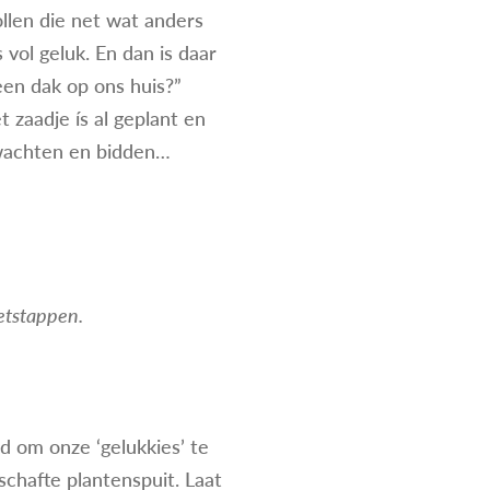
llen die net wat anders
vol geluk. En dan is daar
een dak op ons huis?”
t zaadje ís al geplant en
wachten en bidden…
oetstappen.
d om onze ‘gelukkies’ te
chafte plantenspuit. Laat