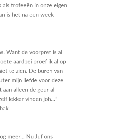
s als trofeeën in onze eigen
an is het na een week
s. Want de voorpret is al
oete aardbei proef ik al op
iet te zien. De buren van
uter mijn liefde voor deze
t aan alleen de geur al
zelf lekker vinden joh…”
 bak.
 nog meer… Nu Juf ons