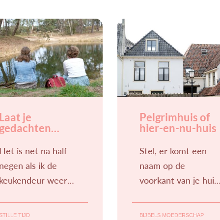
Laat je
Pelgrimhuis of
gedachten
hier-en-nu-huis
vormen door
het Woord
Het is net na half
Stel, er komt een
negen als ik de
naam op de
keukendeur weer
voorkant van je huis.
binnenstap. De
Welke naam zou je
keukentafel is
dan kiezen? Een
STILLE TIJD
BIJBELS MOEDERSCHAP