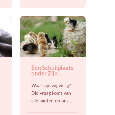
hoe belangrijk het is
om elke dag te leven
bij het Woord
Een Schuilplaats
onder Zijn
vleugels
Waar zijn wij veilig?
Die vraag komt van
alle kanten op ons
af. We leven in een