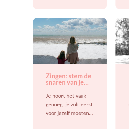
koffie, stilte in huis.
Maar eerlijk is
eerlijk: het leven
met kinderen is vaak
allesbehalve stil.
Zingen: stem de
snaren van je
ziel
Je hoort het vaak
genoeg: je zult eerst
voor jezelf moeten
zorgen, voordat je