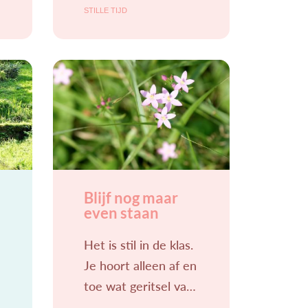
wereld vol
STILLE TIJD
onzekerheden. Hoe
zal het gaan met de
oorlog in Oekraïne
en
Blijf nog maar
even staan
Het is stil in de klas.
Je hoort alleen af en
toe wat geritsel van
een pagina die