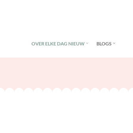
Ga
naar
de
inhoud
OVER ELKE DAG NIEUW
BLOGS