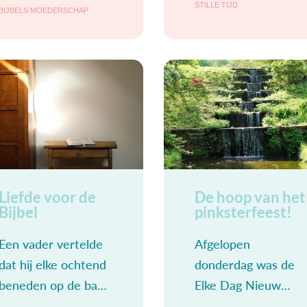
maar ik had het
STILLE TIJD
BIJBELS MOEDERSCHAP
sneller. Alles vraagt
gevoel dat ik nog
je aandacht. Het
een hele nacht zou
tempo wordt
kunnen slapen.
opgevoerd. Stilstaan
is geen optie. Je
moet mee
Liefde voor de
De hoop van het
Bijbel
pinksterfeest!
Een vader vertelde
Afgelopen
dat hij elke ochtend
donderdag was de
beneden op de bank
Elke Dag Nieuw
ging zitten om de
ontmoetingsavond