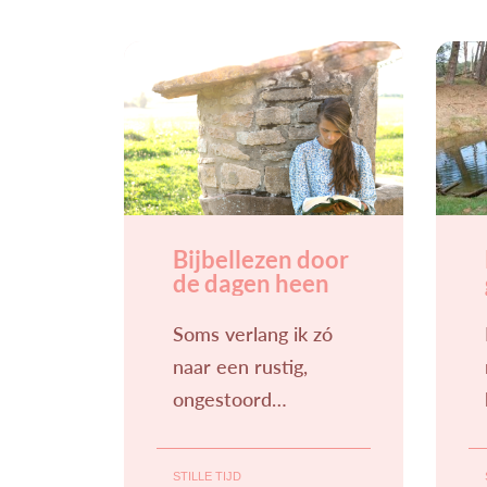
Bijbellezen door
de dagen heen
Soms verlang ik zó
naar een rustig,
ongestoord
moment: een open
Bijbel, een kop
STILLE TIJD