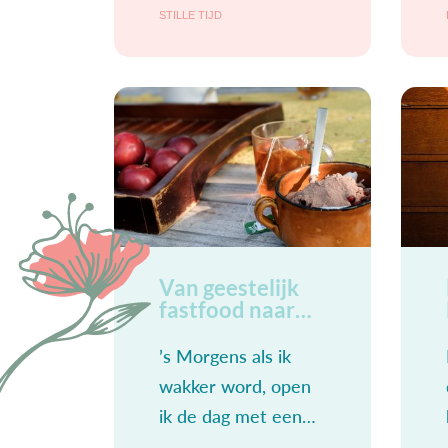
voor een ander kunt
STILLE TIJD
zorgen. Dat geldt
óók en zéker voor
moeders, al denken
we soms
Van geestelijk
fastfood naar
dagelijks manna
’s Morgens als ik
wakker word, open
ik de dag met een
Bijbelgedeelte en