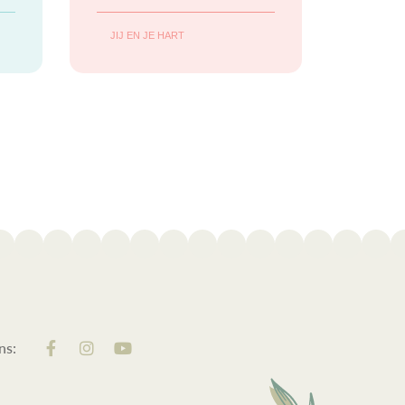
wordt omgeslagen
JIJ EN JE HART
en het zachte
krassen van stiften
op papier. Gebogen
hoofden,
ns: