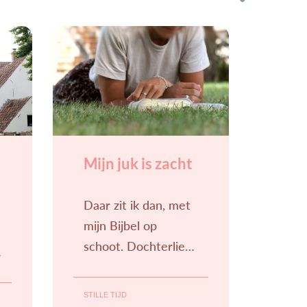
Mijn juk is zacht
Daar zit ik dan, met
mijn Bijbel op
schoot. Dochterlief
in bed, een kopje
thee erbij. Ik weet
STILLE TIJD