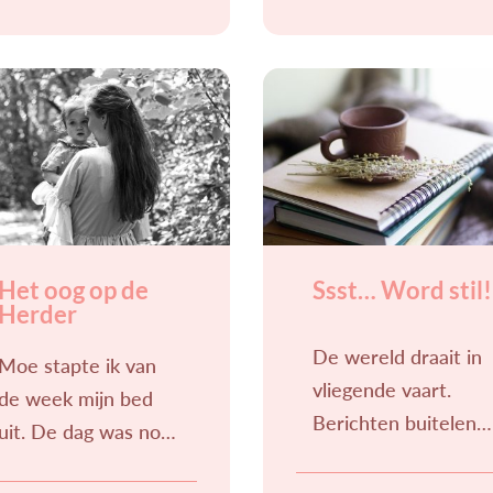
ontploft, in de
tijdje geleden had ik
huiskamer ligt
het hierover met
verdwaald
mijn moeder. Ik
speelgoed waar voor
moest er
schooltijd al mee
gespeeld is. Terwijl
Het oog op de
Ssst… Word stil!
Herder
De wereld draait in
Moe stapte ik van
vliegende vaart.
de week mijn bed
Berichten buitelen
uit. De dag was nog
over elkaar heen.
maar net begonnen,
Flitsend en steeds