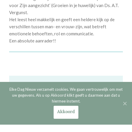
voor Zijn aangezicht’ (Groeien in je huwelijk) van Ds. A.T.
Vergunst.
Het leest heel makkelijk en geeft een heldere kijk op de
verschillen tussen man- en vrouw-zijn, wat betreft
emotionele behoeften, rol en communicatie.
Een absolute aanrader!!
Geef een reactie
Elke Dag Nieuw verzamelt cookies. We gaan vertrouwelijk om met
uw gegevens. Als u op Akkoord klikt geeft u daarmee aan dat u
Je e-mailadres wordt niet gepubliceerd.
Vereiste
hiermee instemt.
velden zijn gemarkeerd met
*
Akkoord
Naam
*