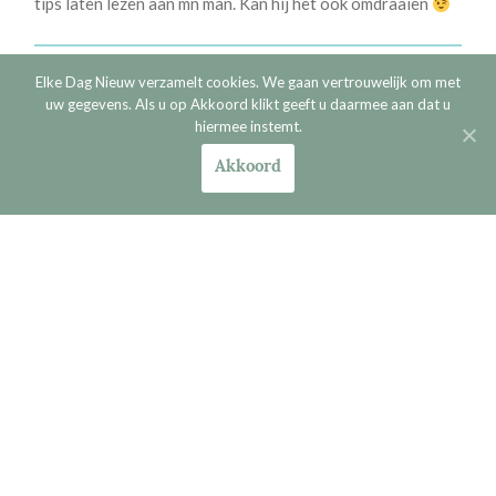
tips laten lezen aan mn man. Kan hij het ook omdraaien
Elke Dag Nieuw verzamelt cookies. We gaan vertrouwelijk om met
Corma
ANTWOORD
uw gegevens. Als u op Akkoord klikt geeft u daarmee aan dat u
4 juni 2020 bij 14:44
hiermee instemt.
Goed idee;-) Er is ook een mannenvariant van het boek
Akkoord
waar ik het uit haalde. ‘Een echtgenoot naar God hart’
van Jim George. Misschien wat voor vaderdag! Maar als
wij alles zouden toepassen heeft hij de tips misschien
niet eens meer nodig. Huiswerk genoeg dus….;-)
Voorgaand
Geef een reactie