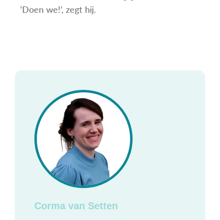
‘Doen we!’, zegt hij.
Corma van Setten