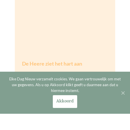
De Heere ziet het hart aan
De eerste lentedagen hebben we al gehad. Ik
Elke Dag Nieuw verzamelt cookies. We gaan vertrouwelijk om met
vind het altijd heerlijk als die eerste
uw gegevens. Als u op Akkoord klikt geeft u daarmee aan dat u
zonnestralen zich weer laten zien en voelen.
hiermee instemt.
Winterjassen worden ingeruild voor
tussendoorjassen en de eerste
Akkoord
JIJ EN JE HUIS